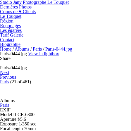
Studio Jany Photographe Le Touquet
Dernières Photos
Coups de ♥ Clients
Le Touquet
Région
Reportages
Les égarées
Tarif Galerie
Contact
Biographie
Home
/
Albums
/
Paris
/
Paris-0444.jpg
Paris-0444.jpg
View in lightbox
Share
Paris-0444.jpg
Next
Previous
Paris
(21 of 461)
Albums
Paris
EXIF
Model
ILCE-6300
Aperture
f/5.6
Exposure
1/350 sec
Focal length
70mm