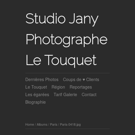
Studio Jany
Photographe
Le Touquet
Dernières Photos
Coups de ♥ Clients
Le Touquet
Région
Reportages
Les égarées
Tarif Galerie
Contact
Biographie
Home
/
Albums
/
Paris
/
Paris-0418.jpg