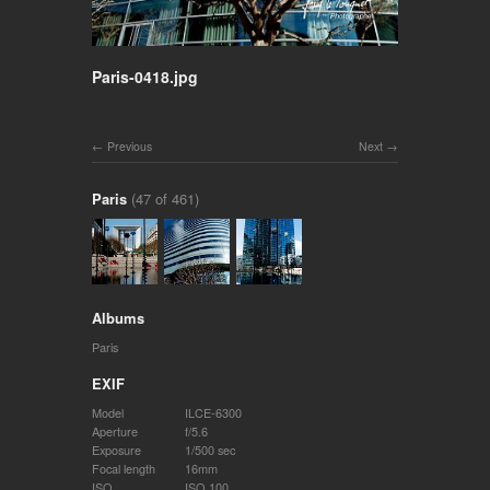
Paris-0418.jpg
Previous
Next
Paris
(47 of 461)
Albums
Paris
EXIF
Model
ILCE-6300
Aperture
f/5.6
Exposure
1/500 sec
Focal length
16mm
ISO
ISO 100