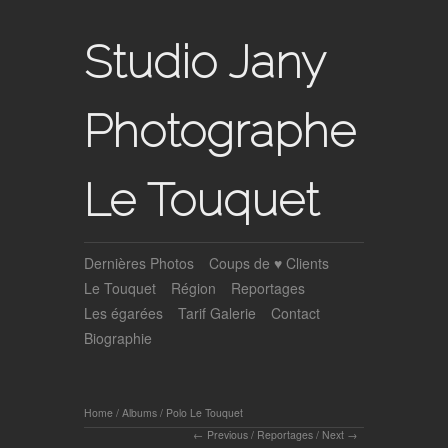
Studio Jany
Photographe
Le Touquet
Dernières Photos
Coups de ♥ Clients
Le Touquet
Région
Reportages
Les égarées
Tarif Galerie
Contact
Biographie
Home
/
Albums
/
Polo Le Touquet
Previous
/
Reportages
/
Next