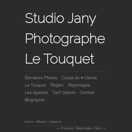
Studio Jany
Photographe
Le Touquet
Dernières Photos
Coups de ♥ Clients
Le Touquet
Région
Reportages
Les égarées
Tarif Galerie
Contact
Biographie
Home
/
Albums
/
Lisbonne
Previous
/
Reportages
/
Next