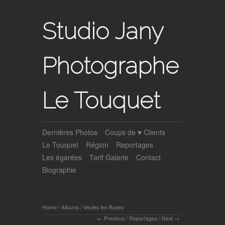
Studio Jany
Photographe
Le Touquet
Dernières Photos
Coups de ♥ Clients
Le Touquet
Région
Reportages
Les égarées
Tarif Galerie
Contact
Biographie
Home
/
Albums
/
Veules les Roses
Previous
/
Reportages
/
Next